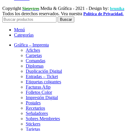
Copyright
Media & Gráfica
- 2021 - Design by:
Sieteytres
brunika
Todos los derechos reservados. Vea nuestra
Política de Privacidad.
Buscar
Menú
Categorías
Gráfica – Imprenta
Afiches
Carpetas
Comandas
Diplomas
Duplicación Digital
Entradas – Ticket
Etiquetas colgantes
Facturas Afip
Folletos Color
Impresión Digital
Postales
Recetarios
Señaladores
Sobres Membretes
Stickers
Tarjetas