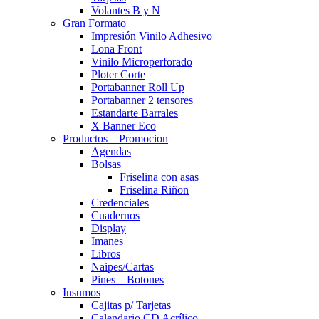
Volantes B y N
Gran Formato
Impresión Vinilo Adhesivo
Lona Front
Vinilo Microperforado
Ploter Corte
Portabanner Roll Up
Portabanner 2 tensores
Estandarte Barrales
X Banner Eco
Productos – Promocion
Agendas
Bolsas
Friselina con asas
Friselina Riñon
Credenciales
Cuadernos
Display
Imanes
Libros
Naipes/Cartas
Pines – Botones
Insumos
Cajitas p/ Tarjetas
Calendario CD Acrílico