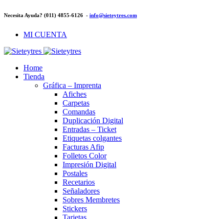
Necesita Ayuda? (011) 4855-6126 -
info@sieteytres.com
MI CUENTA
Home
Tienda
Gráfica – Imprenta
Afiches
Carpetas
Comandas
Duplicación Digital
Entradas – Ticket
Etiquetas colgantes
Facturas Afip
Folletos Color
Impresión Digital
Postales
Recetarios
Señaladores
Sobres Membretes
Stickers
Tarjetas