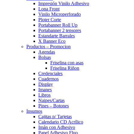
Impresión Vinilo Adhesivo
Lona Front
Vinilo Microperforado
Ploter Corte
Portabanner Roll Up
Portabanner 2 tensores
Estandarte Barrales
X Banner Eco
Productos – Promocion
Agendas
Bolsas
Friselina con asas
Friselina Riñon
Credenciales
Cuadernos
Display
Imanes
Libros
Naipes/Cartas
Pines – Botones
Insumos
Cajitas p/ Tarjetas
Calendario CD Acrílico
Imán con Adhesivo
Papel Adhesivo Fluo