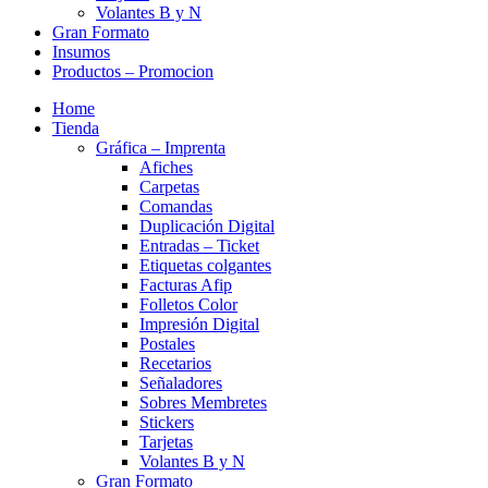
Volantes B y N
Gran Formato
Insumos
Productos – Promocion
Home
Tienda
Gráfica – Imprenta
Afiches
Carpetas
Comandas
Duplicación Digital
Entradas – Ticket
Etiquetas colgantes
Facturas Afip
Folletos Color
Impresión Digital
Postales
Recetarios
Señaladores
Sobres Membretes
Stickers
Tarjetas
Volantes B y N
Gran Formato