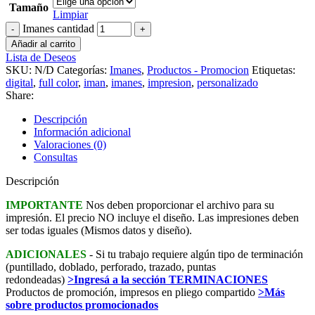
Tamaño
Limpiar
Imanes cantidad
Añadir al carrito
Lista de Deseos
SKU:
N/D
Categorías:
Imanes
,
Productos - Promocion
Etiquetas:
digital
,
full color
,
iman
,
imanes
,
impresion
,
personalizado
Share:
Descripción
Información adicional
Valoraciones (0)
Consultas
Descripción
IMPORTANTE
Nos deben proporcionar el archivo para su
impresión. El precio NO incluye el diseño. Las impresiones deben
ser todas iguales (Mismos datos y diseño).
ADICIONALES
- Si tu trabajo requiere algún tipo de terminación
(puntillado, doblado, perforado, trazado, puntas
redondeadas)
>Ingresá a la sección TERMINACIONES
Productos de promoción, impresos en pliego compartido
>Más
sobre productos promocionados