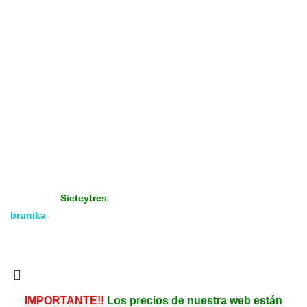
Diseño
Terminaciones
Productos Promocionados
Tienda
Gráfica - Imprenta
Gran Formato
Productos Promoción
Insumos
Copyright
Media & Gráfica
- 2021 - Design by:
Sieteytres
brunika
Todos los derechos reservados. Vea nuestra
Política de
Privacidad.
IMPORTANTE!!
Los precios de nuestra web están