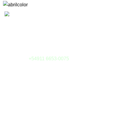
Camargo 323 esq. Julián Alvarez
(1414) Buenos Aires - Argentina
Tel: (011) 4855-6126
Whatsapp:
+54911 6653-0075
E-mail:
tienda@sieteytres.com
MEDIOS DE PAGOS
¿Preguntas?
Cómo Comprar
Envíos
Cómo enviar un archivo