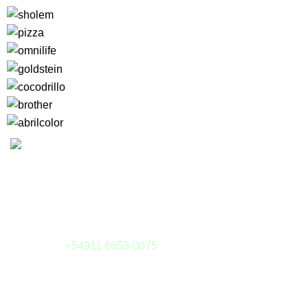
Camargo 323 esq. Julián Alvarez
(1414) Buenos Aires - Argentina
Tel: (011) 4855-6126
Whatsapp:
+54911 6653-0075
E-mail:
tienda@sieteytres.com
MEDIOS DE PAGOS