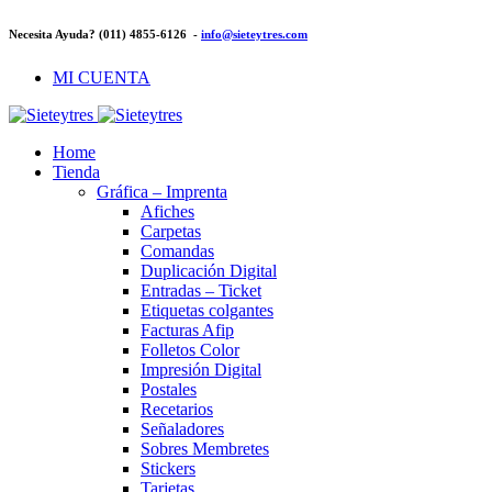
Necesita Ayuda? (011) 4855-6126 -
info@sieteytres.com
MI CUENTA
Home
Tienda
Gráfica – Imprenta
Afiches
Carpetas
Comandas
Duplicación Digital
Entradas – Ticket
Etiquetas colgantes
Facturas Afip
Folletos Color
Impresión Digital
Postales
Recetarios
Señaladores
Sobres Membretes
Stickers
Tarjetas