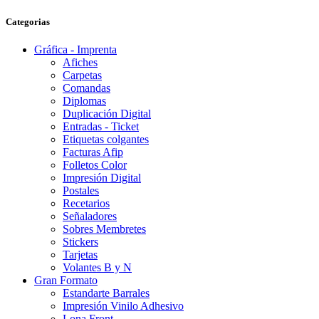
Categorias
Gráfica - Imprenta
Afiches
Carpetas
Comandas
Diplomas
Duplicación Digital
Entradas - Ticket
Etiquetas colgantes
Facturas Afip
Folletos Color
Impresión Digital
Postales
Recetarios
Señaladores
Sobres Membretes
Stickers
Tarjetas
Volantes B y N
Gran Formato
Estandarte Barrales
Impresión Vinilo Adhesivo
Lona Front