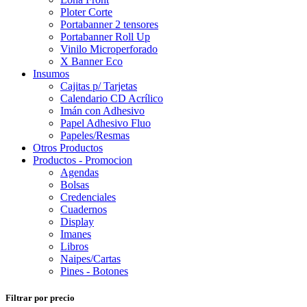
Ploter Corte
Portabanner 2 tensores
Portabanner Roll Up
Vinilo Microperforado
X Banner Eco
Insumos
Cajitas p/ Tarjetas
Calendario CD Acrílico
Imán con Adhesivo
Papel Adhesivo Fluo
Papeles/Resmas
Otros Productos
Productos - Promocion
Agendas
Bolsas
Credenciales
Cuadernos
Display
Imanes
Libros
Naipes/Cartas
Pines - Botones
Filtrar por precio