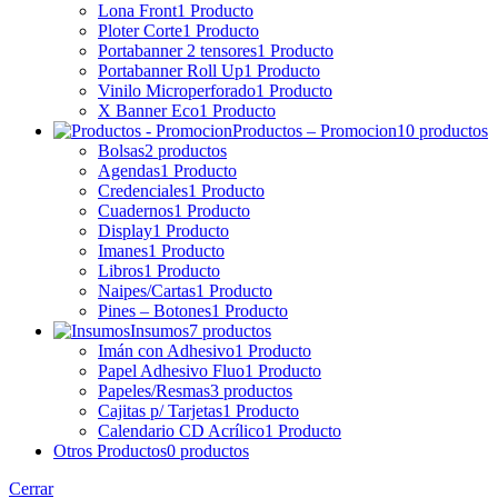
Lona Front
1 Producto
Ploter Corte
1 Producto
Portabanner 2 tensores
1 Producto
Portabanner Roll Up
1 Producto
Vinilo Microperforado
1 Producto
X Banner Eco
1 Producto
Productos – Promocion
10 productos
Bolsas
2 productos
Agendas
1 Producto
Credenciales
1 Producto
Cuadernos
1 Producto
Display
1 Producto
Imanes
1 Producto
Libros
1 Producto
Naipes/Cartas
1 Producto
Pines – Botones
1 Producto
Insumos
7 productos
Imán con Adhesivo
1 Producto
Papel Adhesivo Fluo
1 Producto
Papeles/Resmas
3 productos
Cajitas p/ Tarjetas
1 Producto
Calendario CD Acrílico
1 Producto
Otros Productos
0 productos
Cerrar