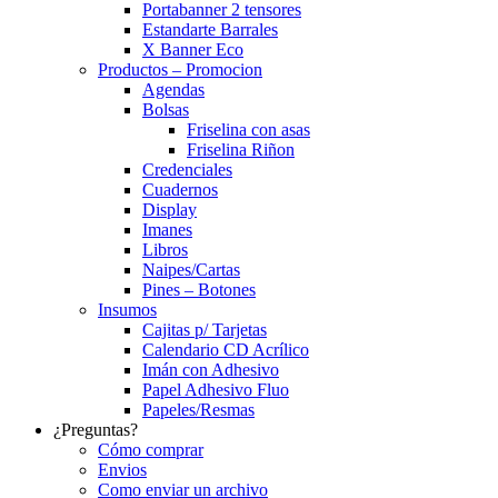
Portabanner 2 tensores
Estandarte Barrales
X Banner Eco
Productos – Promocion
Agendas
Bolsas
Friselina con asas
Friselina Riñon
Credenciales
Cuadernos
Display
Imanes
Libros
Naipes/Cartas
Pines – Botones
Insumos
Cajitas p/ Tarjetas
Calendario CD Acrílico
Imán con Adhesivo
Papel Adhesivo Fluo
Papeles/Resmas
¿Preguntas?
Cómo comprar
Envios
Como enviar un archivo