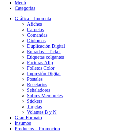
Menú
Categorías
Gráfica – Imprenta
Afiches
Carpetas
Comandas
Diplomas
Duplicación Digital
Entradas – Ticket
Etiquetas colgantes
Facturas Afip
Folletos Color
Impresión Digital
Postales
Recetarios
Señaladores
Sobres Membretes
Stickers
Tarjetas
Volantes B y N
Gran Formato
Insumos
Productos – Promocion