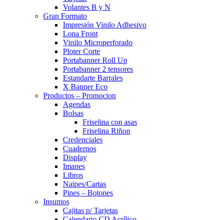
Volantes B y N
Gran Formato
Impresión Vinilo Adhesivo
Lona Front
Vinilo Microperforado
Ploter Corte
Portabanner Roll Up
Portabanner 2 tensores
Estandarte Barrales
X Banner Eco
Productos – Promocion
Agendas
Bolsas
Friselina con asas
Friselina Riñon
Credenciales
Cuadernos
Display
Imanes
Libros
Naipes/Cartas
Pines – Botones
Insumos
Cajitas p/ Tarjetas
Calendario CD Acrílico