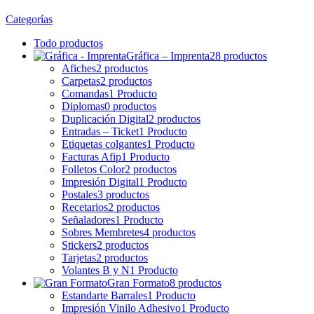
Categorías
Todo
productos
Gráfica – Imprenta
28 productos
Afiches
2 productos
Carpetas
2 productos
Comandas
1 Producto
Diplomas
0 productos
Duplicación Digital
2 productos
Entradas – Ticket
1 Producto
Etiquetas colgantes
1 Producto
Facturas Afip
1 Producto
Folletos Color
2 productos
Impresión Digital
1 Producto
Postales
3 productos
Recetarios
2 productos
Señaladores
1 Producto
Sobres Membretes
4 productos
Stickers
2 productos
Tarjetas
2 productos
Volantes B y N
1 Producto
Gran Formato
8 productos
Estandarte Barrales
1 Producto
Impresión Vinilo Adhesivo
1 Producto