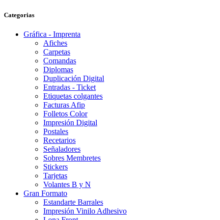
Categorias
Gráfica - Imprenta
Afiches
Carpetas
Comandas
Diplomas
Duplicación Digital
Entradas - Ticket
Etiquetas colgantes
Facturas Afip
Folletos Color
Impresión Digital
Postales
Recetarios
Señaladores
Sobres Membretes
Stickers
Tarjetas
Volantes B y N
Gran Formato
Estandarte Barrales
Impresión Vinilo Adhesivo
Lona Front