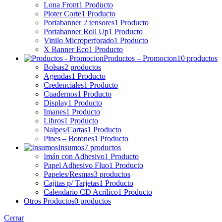
Lona Front
1 Producto
Ploter Corte
1 Producto
Portabanner 2 tensores
1 Producto
Portabanner Roll Up
1 Producto
Vinilo Microperforado
1 Producto
X Banner Eco
1 Producto
Productos – Promocion
10 productos
Bolsas
2 productos
Agendas
1 Producto
Credenciales
1 Producto
Cuadernos
1 Producto
Display
1 Producto
Imanes
1 Producto
Libros
1 Producto
Naipes/Cartas
1 Producto
Pines – Botones
1 Producto
Insumos
7 productos
Imán con Adhesivo
1 Producto
Papel Adhesivo Fluo
1 Producto
Papeles/Resmas
3 productos
Cajitas p/ Tarjetas
1 Producto
Calendario CD Acrílico
1 Producto
Otros Productos
0 productos
Cerrar