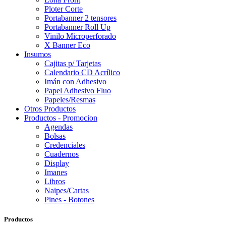
Ploter Corte
Portabanner 2 tensores
Portabanner Roll Up
Vinilo Microperforado
X Banner Eco
Insumos
Cajitas p/ Tarjetas
Calendario CD Acrílico
Imán con Adhesivo
Papel Adhesivo Fluo
Papeles/Resmas
Otros Productos
Productos - Promocion
Agendas
Bolsas
Credenciales
Cuadernos
Display
Imanes
Libros
Naipes/Cartas
Pines - Botones
Productos