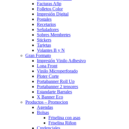
Facturas Afip
Folletos Color
Impresión Digital
Postales
Recetarios
Señaladores
Sobres Membretes
Stickers
Tarjetas
Volantes B y N
Gran Formato
Impresión Vinilo Adhesivo
Lona Front
Vinilo Microperforado
Ploter Corte
Portabanner Roll Up
Portabanner 2 tensores
Estandarte Barrales
X Banner Eco
Productos – Promocion
Agendas
Bolsas
Friselina con asas
Friselina Riñon
Credenciales