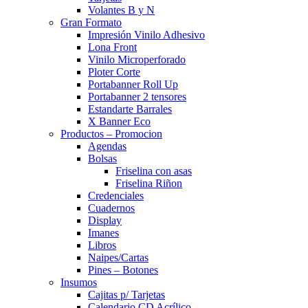
Volantes B y N
Gran Formato
Impresión Vinilo Adhesivo
Lona Front
Vinilo Microperforado
Ploter Corte
Portabanner Roll Up
Portabanner 2 tensores
Estandarte Barrales
X Banner Eco
Productos – Promocion
Agendas
Bolsas
Friselina con asas
Friselina Riñon
Credenciales
Cuadernos
Display
Imanes
Libros
Naipes/Cartas
Pines – Botones
Insumos
Cajitas p/ Tarjetas
Calendario CD Acrílico