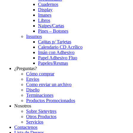
Cuadernos
Display
Imanes
Libros
Naipes/Cartas
Pines – Botones
Insumos
Cajitas p/ Tarjetas
Calendario CD Acrílico
Imán con Adhesivo
Papel Adhesivo Fluo
Papeles/Resmas
¿Preguntas?
Cómo comprar
Envios
Como enviar un archivo
Diseño
Terminaciones
Productos Promocionados
Nosotros
Sobre Sieteytres
Otros Productos
Servicios
Contactenos
Lista de Deseos