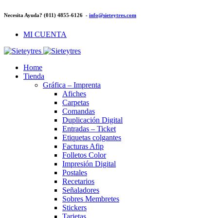
Necesita Ayuda? (011) 4855-6126 -
info@sieteytres.com
MI CUENTA
Home
Tienda
Gráfica – Imprenta
Afiches
Carpetas
Comandas
Duplicación Digital
Entradas – Ticket
Etiquetas colgantes
Facturas Afip
Folletos Color
Impresión Digital
Postales
Recetarios
Señaladores
Sobres Membretes
Stickers
Tarjetas