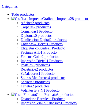
Categorías
Todo
productos
Gráfica – Imprenta
28 productos
Afiches
2 productos
Carpetas
2 productos
Comandas
1 Producto
Diplomas
0 productos
Duplicación Digital
2 productos
Entradas – Ticket
1 Producto
Etiquetas colgantes
1 Producto
Facturas Afip
1 Producto
Folletos Color
2 productos
Impresión Digital
1 Producto
Postales
3 productos
Recetarios
2 productos
Señaladores
1 Producto
Sobres Membretes
4 productos
Stickers
2 productos
Tarjetas
2 productos
Volantes B y N
1 Producto
Gran Formato
8 productos
Estandarte Barrales
1 Producto
Impresión Vinilo Adhesivo
1 Producto