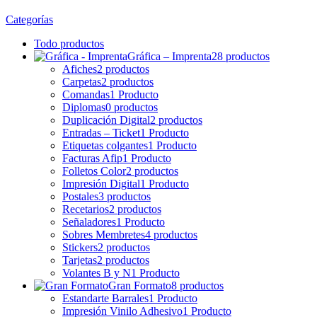
Categorías
Todo
productos
Gráfica – Imprenta
28 productos
Afiches
2 productos
Carpetas
2 productos
Comandas
1 Producto
Diplomas
0 productos
Duplicación Digital
2 productos
Entradas – Ticket
1 Producto
Etiquetas colgantes
1 Producto
Facturas Afip
1 Producto
Folletos Color
2 productos
Impresión Digital
1 Producto
Postales
3 productos
Recetarios
2 productos
Señaladores
1 Producto
Sobres Membretes
4 productos
Stickers
2 productos
Tarjetas
2 productos
Volantes B y N
1 Producto
Gran Formato
8 productos
Estandarte Barrales
1 Producto
Impresión Vinilo Adhesivo
1 Producto