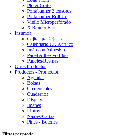
Ploter Corte
Portabanner 2 tensores
Portabanner Roll Up
Vinilo Microperforado
X Banner Eco
Insumos
Cajitas p/ Tarjetas
Calendario CD Acrílico
Imán con Adhesivo
Papel Adhesivo Fluo
Papeles/Resmas
Otros Productos
Productos - Promocion
Agendas
Bolsas
Credenciales
Cuadernos
Display
Imanes
Libros
Naipes/Cartas
Pines - Botones
Filtrar por precio