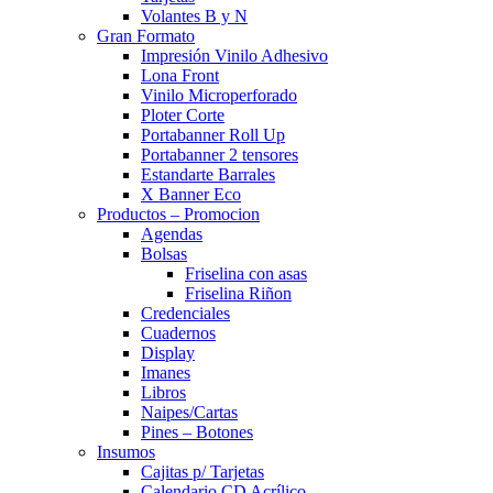
Volantes B y N
Gran Formato
Impresión Vinilo Adhesivo
Lona Front
Vinilo Microperforado
Ploter Corte
Portabanner Roll Up
Portabanner 2 tensores
Estandarte Barrales
X Banner Eco
Productos – Promocion
Agendas
Bolsas
Friselina con asas
Friselina Riñon
Credenciales
Cuadernos
Display
Imanes
Libros
Naipes/Cartas
Pines – Botones
Insumos
Cajitas p/ Tarjetas
Calendario CD Acrílico