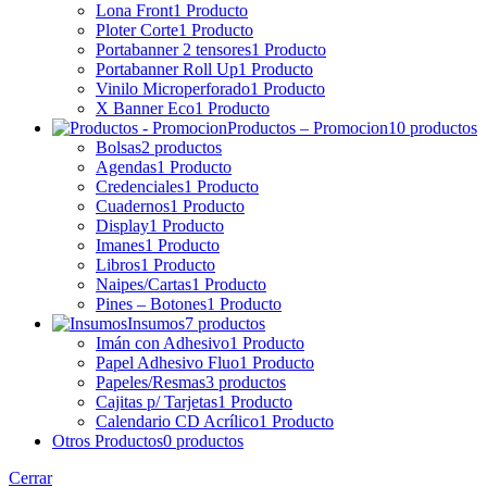
Lona Front
1 Producto
Ploter Corte
1 Producto
Portabanner 2 tensores
1 Producto
Portabanner Roll Up
1 Producto
Vinilo Microperforado
1 Producto
X Banner Eco
1 Producto
Productos – Promocion
10 productos
Bolsas
2 productos
Agendas
1 Producto
Credenciales
1 Producto
Cuadernos
1 Producto
Display
1 Producto
Imanes
1 Producto
Libros
1 Producto
Naipes/Cartas
1 Producto
Pines – Botones
1 Producto
Insumos
7 productos
Imán con Adhesivo
1 Producto
Papel Adhesivo Fluo
1 Producto
Papeles/Resmas
3 productos
Cajitas p/ Tarjetas
1 Producto
Calendario CD Acrílico
1 Producto
Otros Productos
0 productos
Cerrar