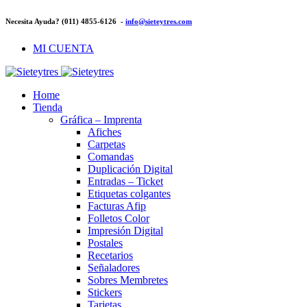
Necesita Ayuda? (011) 4855-6126 -
info@sieteytres.com
MI CUENTA
Home
Tienda
Gráfica – Imprenta
Afiches
Carpetas
Comandas
Duplicación Digital
Entradas – Ticket
Etiquetas colgantes
Facturas Afip
Folletos Color
Impresión Digital
Postales
Recetarios
Señaladores
Sobres Membretes
Stickers
Tarjetas