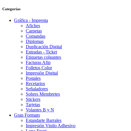
Categorias
Gráfica - Imprenta
Afiches
Carpetas
Comandas
Diplomas
Duplicación Digital
Entradas - Ticket
Etiquetas colgantes
Facturas Afip
Folletos Color
Impresión Digital
Postales
Recetarios
Señaladores
Sobres Membretes
Stickers
Tarjetas
Volantes B y N
Gran Formato
Estandarte Barrales
Impresión Vinilo Adhesivo
Lona Front