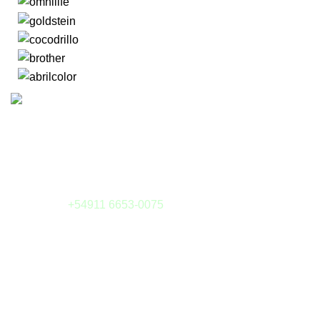
Camargo 323 esq. Julián Alvarez
(1414) Buenos Aires - Argentina
Tel: (011) 4855-6126
Whatsapp:
+54911 6653-0075
E-mail:
tienda@sieteytres.com
MEDIOS DE PAGOS
¿Preguntas?