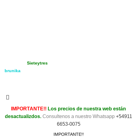
Productos Promocionados
Tienda
Gráfica - Imprenta
Gran Formato
Productos Promoción
Insumos
Copyright
Media & Gráfica
- 2021 - Design by:
Sieteytres
brunika
Todos los derechos reservados. Vea nuestra
Política de
Privacidad.
IMPORTANTE!!
Los precios de nuestra web están
desactualizdos.
Consultenos a nuestro Whatsapp
+54911
6653-0075
IMPORTANTE!!