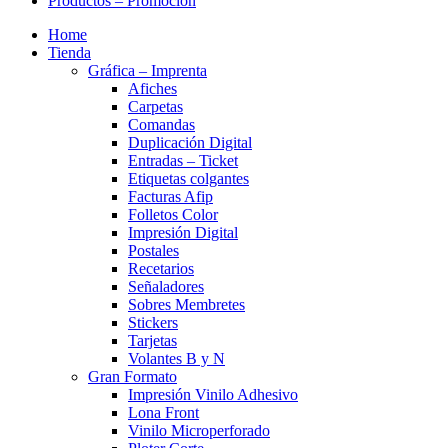
Productos – Promocion
Home
Tienda
Gráfica – Imprenta
Afiches
Carpetas
Comandas
Duplicación Digital
Entradas – Ticket
Etiquetas colgantes
Facturas Afip
Folletos Color
Impresión Digital
Postales
Recetarios
Señaladores
Sobres Membretes
Stickers
Tarjetas
Volantes B y N
Gran Formato
Impresión Vinilo Adhesivo
Lona Front
Vinilo Microperforado