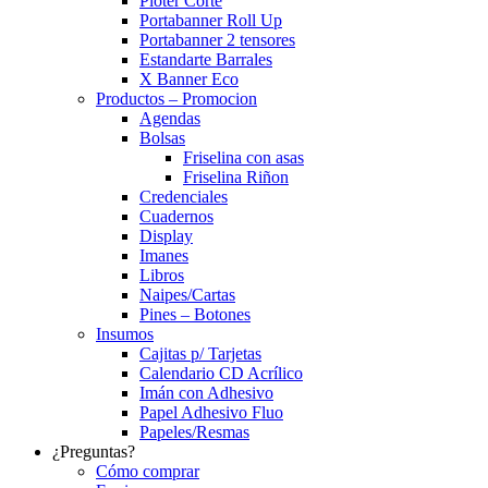
Ploter Corte
Portabanner Roll Up
Portabanner 2 tensores
Estandarte Barrales
X Banner Eco
Productos – Promocion
Agendas
Bolsas
Friselina con asas
Friselina Riñon
Credenciales
Cuadernos
Display
Imanes
Libros
Naipes/Cartas
Pines – Botones
Insumos
Cajitas p/ Tarjetas
Calendario CD Acrílico
Imán con Adhesivo
Papel Adhesivo Fluo
Papeles/Resmas
¿Preguntas?
Cómo comprar