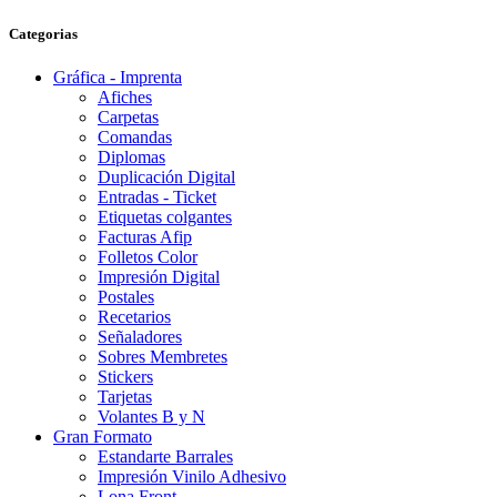
Categorias
Gráfica - Imprenta
Afiches
Carpetas
Comandas
Diplomas
Duplicación Digital
Entradas - Ticket
Etiquetas colgantes
Facturas Afip
Folletos Color
Impresión Digital
Postales
Recetarios
Señaladores
Sobres Membretes
Stickers
Tarjetas
Volantes B y N
Gran Formato
Estandarte Barrales
Impresión Vinilo Adhesivo
Lona Front