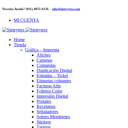
Necesita Ayuda? (011) 4855-6126 -
info@sieteytres.com
MI CUENTA
Home
Tienda
Gráfica – Imprenta
Afiches
Carpetas
Comandas
Duplicación Digital
Entradas – Ticket
Etiquetas colgantes
Facturas Afip
Folletos Color
Impresión Digital
Postales
Recetarios
Señaladores
Sobres Membretes
Stickers
Tarjetas