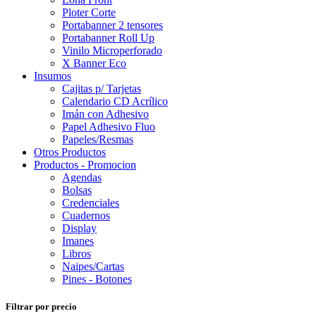
Ploter Corte
Portabanner 2 tensores
Portabanner Roll Up
Vinilo Microperforado
X Banner Eco
Insumos
Cajitas p/ Tarjetas
Calendario CD Acrílico
Imán con Adhesivo
Papel Adhesivo Fluo
Papeles/Resmas
Otros Productos
Productos - Promocion
Agendas
Bolsas
Credenciales
Cuadernos
Display
Imanes
Libros
Naipes/Cartas
Pines - Botones
Filtrar por precio