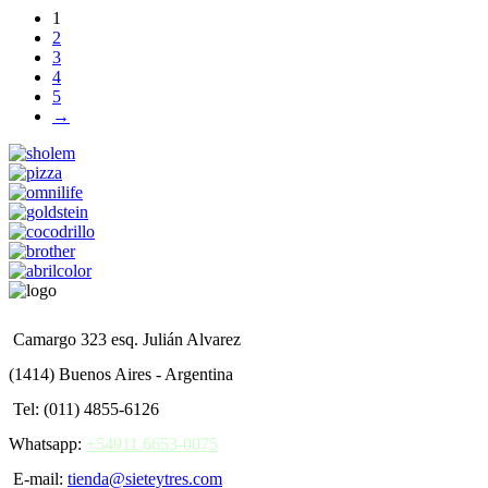
1
2
3
4
5
→
Camargo 323 esq. Julián Alvarez
(1414) Buenos Aires - Argentina
Tel: (011) 4855-6126
Whatsapp:
+54911 6653-0075
E-mail:
tienda@sieteytres.com