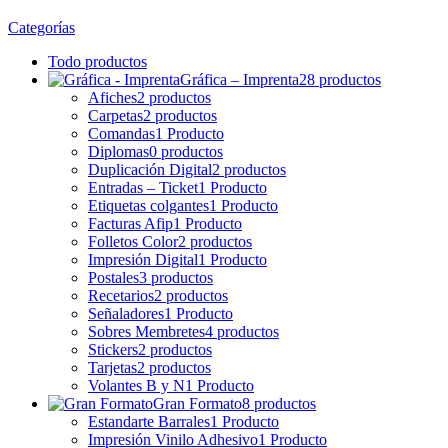
Categorías
Todo
productos
Gráfica – Imprenta
28 productos
Afiches
2 productos
Carpetas
2 productos
Comandas
1 Producto
Diplomas
0 productos
Duplicación Digital
2 productos
Entradas – Ticket
1 Producto
Etiquetas colgantes
1 Producto
Facturas Afip
1 Producto
Folletos Color
2 productos
Impresión Digital
1 Producto
Postales
3 productos
Recetarios
2 productos
Señaladores
1 Producto
Sobres Membretes
4 productos
Stickers
2 productos
Tarjetas
2 productos
Volantes B y N
1 Producto
Gran Formato
8 productos
Estandarte Barrales
1 Producto
Impresión Vinilo Adhesivo
1 Producto