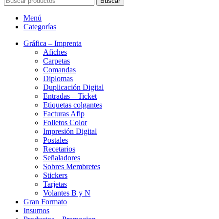
Buscar
Menú
Categorías
Gráfica – Imprenta
Afiches
Carpetas
Comandas
Diplomas
Duplicación Digital
Entradas – Ticket
Etiquetas colgantes
Facturas Afip
Folletos Color
Impresión Digital
Postales
Recetarios
Señaladores
Sobres Membretes
Stickers
Tarjetas
Volantes B y N
Gran Formato
Insumos