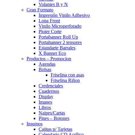
Volantes B y N
Gran Formato
Impresión Vinilo Adhesivo
Lona Front
Vinilo Microperforado
Ploter Corte
Portabanner Roll Up
Portabanner 2 tensores
Estandarte Barrales
X Banner Eco
Productos – Promocion
Agendas
Bolsas
Friselina con asas
Friselina Riñon
Credenciales
Cuadernos
Display
Imanes
Libros
Naipes/Cartas
Pines – Botones
Insumos
Cajitas p/ Tarjetas
Calendario CD Acrílico