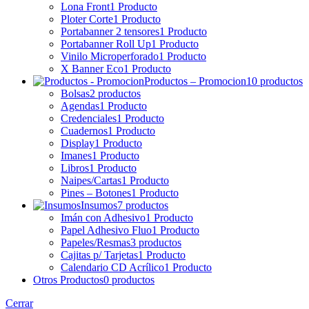
Lona Front
1 Producto
Ploter Corte
1 Producto
Portabanner 2 tensores
1 Producto
Portabanner Roll Up
1 Producto
Vinilo Microperforado
1 Producto
X Banner Eco
1 Producto
Productos – Promocion
10 productos
Bolsas
2 productos
Agendas
1 Producto
Credenciales
1 Producto
Cuadernos
1 Producto
Display
1 Producto
Imanes
1 Producto
Libros
1 Producto
Naipes/Cartas
1 Producto
Pines – Botones
1 Producto
Insumos
7 productos
Imán con Adhesivo
1 Producto
Papel Adhesivo Fluo
1 Producto
Papeles/Resmas
3 productos
Cajitas p/ Tarjetas
1 Producto
Calendario CD Acrílico
1 Producto
Otros Productos
0 productos
Cerrar