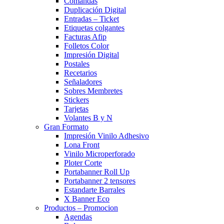
Comandas
Duplicación Digital
Entradas – Ticket
Etiquetas colgantes
Facturas Afip
Folletos Color
Impresión Digital
Postales
Recetarios
Señaladores
Sobres Membretes
Stickers
Tarjetas
Volantes B y N
Gran Formato
Impresión Vinilo Adhesivo
Lona Front
Vinilo Microperforado
Ploter Corte
Portabanner Roll Up
Portabanner 2 tensores
Estandarte Barrales
X Banner Eco
Productos – Promocion
Agendas