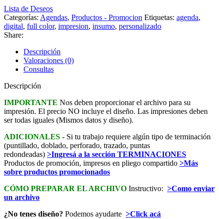
Lista de Deseos
Categorías:
Agendas
,
Productos - Promocion
Etiquetas:
agenda
,
digital
,
full color
,
impresion
,
insumo
,
personalizado
Share:
Descripción
Valoraciones (0)
Consultas
Descripción
IMPORTANTE
Nos deben proporcionar el archivo para su
impresión. El precio NO incluye el diseño. Las impresiones deben
ser todas iguales (Mismos datos y diseño).
ADICIONALES
- Si tu trabajo requiere algún tipo de terminación
(puntillado, doblado, perforado, trazado, puntas
redondeadas)
>Ingresá a la sección TERMINACIONES
Productos de promoción, impresos en pliego compartido
>Más
sobre productos promocionados
CÓMO PREPARAR EL ARCHIVO
Instructivo:
>Como enviar
un archivo
¿No tenes diseño?
Podemos ayudarte
>Click acá