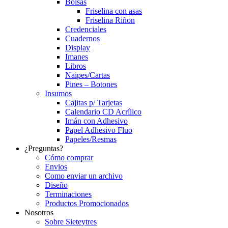
Bolsas
Friselina con asas
Friselina Riñon
Credenciales
Cuadernos
Display
Imanes
Libros
Naipes/Cartas
Pines – Botones
Insumos
Cajitas p/ Tarjetas
Calendario CD Acrílico
Imán con Adhesivo
Papel Adhesivo Fluo
Papeles/Resmas
¿Preguntas?
Cómo comprar
Envios
Como enviar un archivo
Diseño
Terminaciones
Productos Promocionados
Nosotros
Sobre Sieteytres