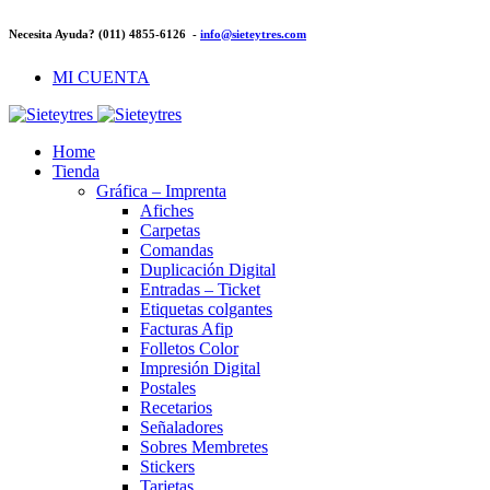
Necesita Ayuda? (011) 4855-6126 -
info@sieteytres.com
MI CUENTA
Home
Tienda
Gráfica – Imprenta
Afiches
Carpetas
Comandas
Duplicación Digital
Entradas – Ticket
Etiquetas colgantes
Facturas Afip
Folletos Color
Impresión Digital
Postales
Recetarios
Señaladores
Sobres Membretes
Stickers
Tarjetas