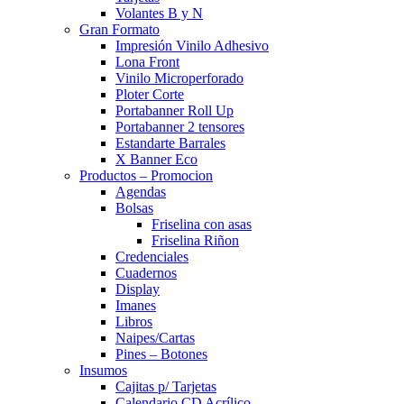
Volantes B y N
Gran Formato
Impresión Vinilo Adhesivo
Lona Front
Vinilo Microperforado
Ploter Corte
Portabanner Roll Up
Portabanner 2 tensores
Estandarte Barrales
X Banner Eco
Productos – Promocion
Agendas
Bolsas
Friselina con asas
Friselina Riñon
Credenciales
Cuadernos
Display
Imanes
Libros
Naipes/Cartas
Pines – Botones
Insumos
Cajitas p/ Tarjetas
Calendario CD Acrílico