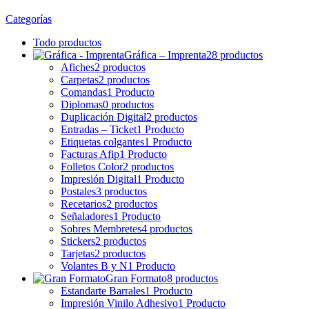
Categorías
Todo
productos
Gráfica – Imprenta
28 productos
Afiches
2 productos
Carpetas
2 productos
Comandas
1 Producto
Diplomas
0 productos
Duplicación Digital
2 productos
Entradas – Ticket
1 Producto
Etiquetas colgantes
1 Producto
Facturas Afip
1 Producto
Folletos Color
2 productos
Impresión Digital
1 Producto
Postales
3 productos
Recetarios
2 productos
Señaladores
1 Producto
Sobres Membretes
4 productos
Stickers
2 productos
Tarjetas
2 productos
Volantes B y N
1 Producto
Gran Formato
8 productos
Estandarte Barrales
1 Producto
Impresión Vinilo Adhesivo
1 Producto