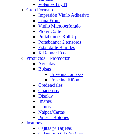
Volantes B y N
Gran Formato
Impresión Vinilo Adhesivo
Lona Front
Vinilo Microperforado
Ploter Corte
Portabanner Roll Up
Portabanner 2 tensores
Estandarte Barrales
X Banner Eco
Productos – Promocion
Agendas
Bolsas
Friselina con asas
Friselina Riñon
Credenciales
Cuadernos
Display
Imanes
Libros
Naipes/Cartas
Pines – Botones
Insumos
Cajitas p/ Tarjetas
Calendario CD Acrílico