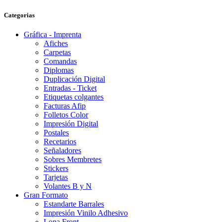
Categorias
Gráfica - Imprenta
Afiches
Carpetas
Comandas
Diplomas
Duplicación Digital
Entradas - Ticket
Etiquetas colgantes
Facturas Afip
Folletos Color
Impresión Digital
Postales
Recetarios
Señaladores
Sobres Membretes
Stickers
Tarjetas
Volantes B y N
Gran Formato
Estandarte Barrales
Impresión Vinilo Adhesivo
Lona Front