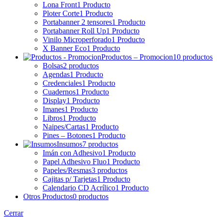
Lona Front
1 Producto
Ploter Corte
1 Producto
Portabanner 2 tensores
1 Producto
Portabanner Roll Up
1 Producto
Vinilo Microperforado
1 Producto
X Banner Eco
1 Producto
Productos – Promocion
10 productos
Bolsas
2 productos
Agendas
1 Producto
Credenciales
1 Producto
Cuadernos
1 Producto
Display
1 Producto
Imanes
1 Producto
Libros
1 Producto
Naipes/Cartas
1 Producto
Pines – Botones
1 Producto
Insumos
7 productos
Imán con Adhesivo
1 Producto
Papel Adhesivo Fluo
1 Producto
Papeles/Resmas
3 productos
Cajitas p/ Tarjetas
1 Producto
Calendario CD Acrílico
1 Producto
Otros Productos
0 productos
Cerrar