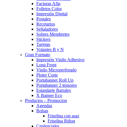
Facturas Afip
Folletos Color
Impresión Digital
Postales
Recetarios
Señaladores
Sobres Membretes
Stickers
Tarjetas
Volantes B y N
Gran Formato
Impresión Vinilo Adhesivo
Lona Front
Vinilo Microperforado
Ploter Corte
Portabanner Roll Up
Portabanner 2 tensores
Estandarte Barrales
X Banner Eco
Productos – Promocion
Agendas
Bolsas
Friselina con asas
Friselina Riñon
Credenciales