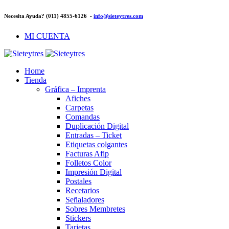
Necesita Ayuda? (011) 4855-6126 -
info@sieteytres.com
MI CUENTA
Home
Tienda
Gráfica – Imprenta
Afiches
Carpetas
Comandas
Duplicación Digital
Entradas – Ticket
Etiquetas colgantes
Facturas Afip
Folletos Color
Impresión Digital
Postales
Recetarios
Señaladores
Sobres Membretes
Stickers
Tarjetas