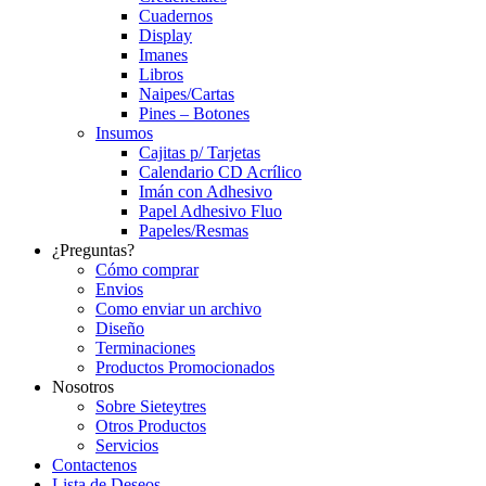
Cuadernos
Display
Imanes
Libros
Naipes/Cartas
Pines – Botones
Insumos
Cajitas p/ Tarjetas
Calendario CD Acrílico
Imán con Adhesivo
Papel Adhesivo Fluo
Papeles/Resmas
¿Preguntas?
Cómo comprar
Envios
Como enviar un archivo
Diseño
Terminaciones
Productos Promocionados
Nosotros
Sobre Sieteytres
Otros Productos
Servicios
Contactenos
Lista de Deseos