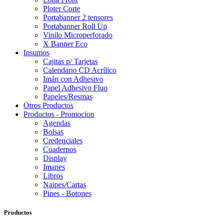
Ploter Corte
Portabanner 2 tensores
Portabanner Roll Up
Vinilo Microperforado
X Banner Eco
Insumos
Cajitas p/ Tarjetas
Calendario CD Acrílico
Imán con Adhesivo
Papel Adhesivo Fluo
Papeles/Resmas
Otros Productos
Productos - Promocion
Agendas
Bolsas
Credenciales
Cuadernos
Display
Imanes
Libros
Naipes/Cartas
Pines - Botones
Productos