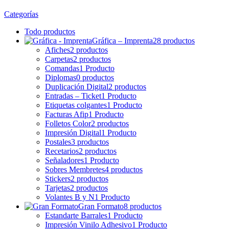
Categorías
Todo
productos
Gráfica – Imprenta
28 productos
Afiches
2 productos
Carpetas
2 productos
Comandas
1 Producto
Diplomas
0 productos
Duplicación Digital
2 productos
Entradas – Ticket
1 Producto
Etiquetas colgantes
1 Producto
Facturas Afip
1 Producto
Folletos Color
2 productos
Impresión Digital
1 Producto
Postales
3 productos
Recetarios
2 productos
Señaladores
1 Producto
Sobres Membretes
4 productos
Stickers
2 productos
Tarjetas
2 productos
Volantes B y N
1 Producto
Gran Formato
8 productos
Estandarte Barrales
1 Producto
Impresión Vinilo Adhesivo
1 Producto