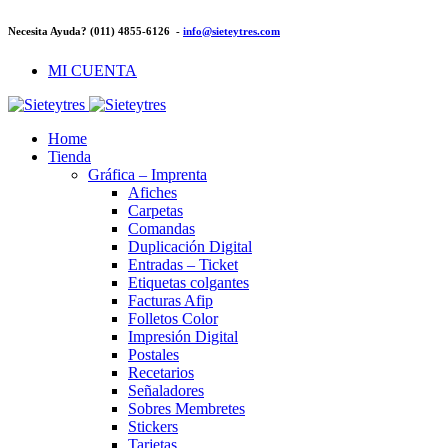
Necesita Ayuda? (011) 4855-6126 -
info@sieteytres.com
MI CUENTA
Home
Tienda
Gráfica – Imprenta
Afiches
Carpetas
Comandas
Duplicación Digital
Entradas – Ticket
Etiquetas colgantes
Facturas Afip
Folletos Color
Impresión Digital
Postales
Recetarios
Señaladores
Sobres Membretes
Stickers
Tarjetas