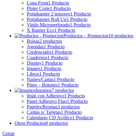
Lona Front
1 Producto
Ploter Corte
1 Producto
Portabanner 2 tensores
1 Producto
Portabanner Roll Up
1 Producto
Vinilo Microperforado
1 Producto
X Banner Eco
1 Producto
Productos – Promocion
10 productos
Bolsas
2 productos
Agendas
1 Producto
Credenciales
1 Producto
Cuadernos
1 Producto
Display
1 Producto
Imanes
1 Producto
Libros
1 Producto
Naipes/Cartas
1 Producto
Pines – Botones
1 Producto
Insumos
7 productos
Imán con Adhesivo
1 Producto
Papel Adhesivo Fluo
1 Producto
Papeles/Resmas
3 productos
Cajitas p/ Tarjetas
1 Producto
Calendario CD Acrílico
1 Producto
Otros Productos
0 productos
Cerrar