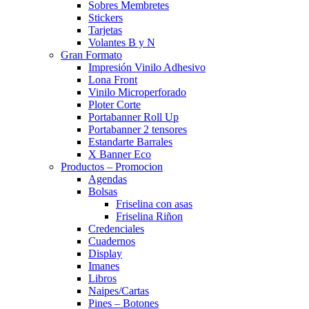
Sobres Membretes
Stickers
Tarjetas
Volantes B y N
Gran Formato
Impresión Vinilo Adhesivo
Lona Front
Vinilo Microperforado
Ploter Corte
Portabanner Roll Up
Portabanner 2 tensores
Estandarte Barrales
X Banner Eco
Productos – Promocion
Agendas
Bolsas
Friselina con asas
Friselina Riñon
Credenciales
Cuadernos
Display
Imanes
Libros
Naipes/Cartas
Pines – Botones