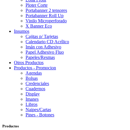
Ploter Corte
Portabanner 2 tensores
Portabanner Roll Up
Vinilo Microperforado
X Banner Eco
Insumos
Cajitas p/ Tarjetas
Calendario CD Acrílico
Imán con Adhesivo
Papel Adhesivo Fluo
Papeles/Resmas
Otros Productos
Productos - Promocion
Agendas
Bolsas
Credenciales
Cuadernos
Display
Imanes
Libros
Naipes/Cartas
Pines - Botones
Productos