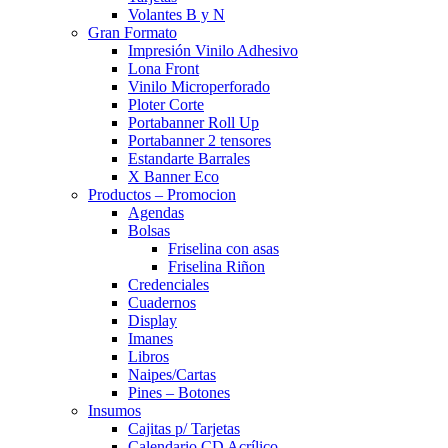
Volantes B y N
Gran Formato
Impresión Vinilo Adhesivo
Lona Front
Vinilo Microperforado
Ploter Corte
Portabanner Roll Up
Portabanner 2 tensores
Estandarte Barrales
X Banner Eco
Productos – Promocion
Agendas
Bolsas
Friselina con asas
Friselina Riñon
Credenciales
Cuadernos
Display
Imanes
Libros
Naipes/Cartas
Pines – Botones
Insumos
Cajitas p/ Tarjetas
Calendario CD Acrílico