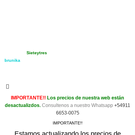
Tienda
Gráfica - Imprenta
Gran Formato
Productos Promoción
Insumos
Copyright
Media & Gráfica
- 2021 - Design by:
Sieteytres
brunika
Todos los derechos reservados. Vea nuestra
Política de
Privacidad.
IMPORTANTE!!
Los precios de nuestra web están
desactualizdos.
Consultenos a nuestro Whatsapp
+54911
6653-0075
IMPORTANTE!!
Estamos actualizando los precios de