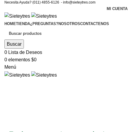
Necesita Ayuda? (011) 4855-6126 -
info@sieteytres.com
MI CUENTA
HOME
TIENDA
¿PREGUNTAS?
NOSOTROS
CONTACTENOS
Buscar
0
Lista de Deseos
0
elementos
$
0
Menú