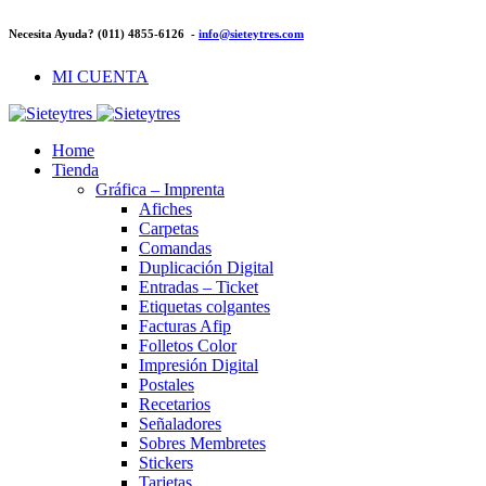
Necesita Ayuda? (011) 4855-6126 -
info@sieteytres.com
MI CUENTA
Home
Tienda
Gráfica – Imprenta
Afiches
Carpetas
Comandas
Duplicación Digital
Entradas – Ticket
Etiquetas colgantes
Facturas Afip
Folletos Color
Impresión Digital
Postales
Recetarios
Señaladores
Sobres Membretes
Stickers
Tarjetas