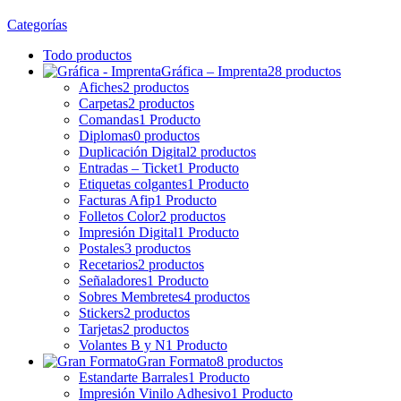
Categorías
Todo
productos
Gráfica – Imprenta
28 productos
Afiches
2 productos
Carpetas
2 productos
Comandas
1 Producto
Diplomas
0 productos
Duplicación Digital
2 productos
Entradas – Ticket
1 Producto
Etiquetas colgantes
1 Producto
Facturas Afip
1 Producto
Folletos Color
2 productos
Impresión Digital
1 Producto
Postales
3 productos
Recetarios
2 productos
Señaladores
1 Producto
Sobres Membretes
4 productos
Stickers
2 productos
Tarjetas
2 productos
Volantes B y N
1 Producto
Gran Formato
8 productos
Estandarte Barrales
1 Producto
Impresión Vinilo Adhesivo
1 Producto