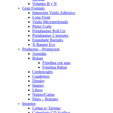
Volantes B y N
Gran Formato
Impresión Vinilo Adhesivo
Lona Front
Vinilo Microperforado
Ploter Corte
Portabanner Roll Up
Portabanner 2 tensores
Estandarte Barrales
X Banner Eco
Productos – Promocion
Agendas
Bolsas
Friselina con asas
Friselina Riñon
Credenciales
Cuadernos
Display
Imanes
Libros
Naipes/Cartas
Pines – Botones
Insumos
Cajitas p/ Tarjetas
Calendario CD Acrílico