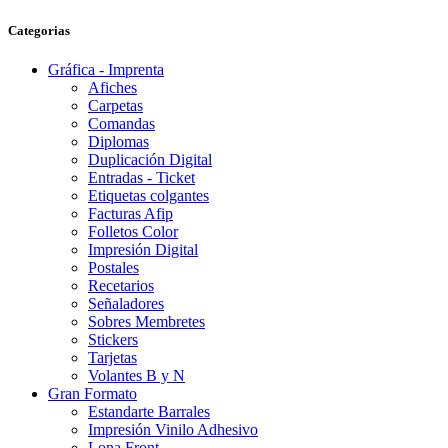
Categorias
Gráfica - Imprenta
Afiches
Carpetas
Comandas
Diplomas
Duplicación Digital
Entradas - Ticket
Etiquetas colgantes
Facturas Afip
Folletos Color
Impresión Digital
Postales
Recetarios
Señaladores
Sobres Membretes
Stickers
Tarjetas
Volantes B y N
Gran Formato
Estandarte Barrales
Impresión Vinilo Adhesivo
Lona Front