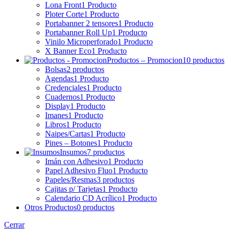
Lona Front
1 Producto
Ploter Corte
1 Producto
Portabanner 2 tensores
1 Producto
Portabanner Roll Up
1 Producto
Vinilo Microperforado
1 Producto
X Banner Eco
1 Producto
Productos – Promocion
10 productos
Bolsas
2 productos
Agendas
1 Producto
Credenciales
1 Producto
Cuadernos
1 Producto
Display
1 Producto
Imanes
1 Producto
Libros
1 Producto
Naipes/Cartas
1 Producto
Pines – Botones
1 Producto
Insumos
7 productos
Imán con Adhesivo
1 Producto
Papel Adhesivo Fluo
1 Producto
Papeles/Resmas
3 productos
Cajitas p/ Tarjetas
1 Producto
Calendario CD Acrílico
1 Producto
Otros Productos
0 productos
Cerrar