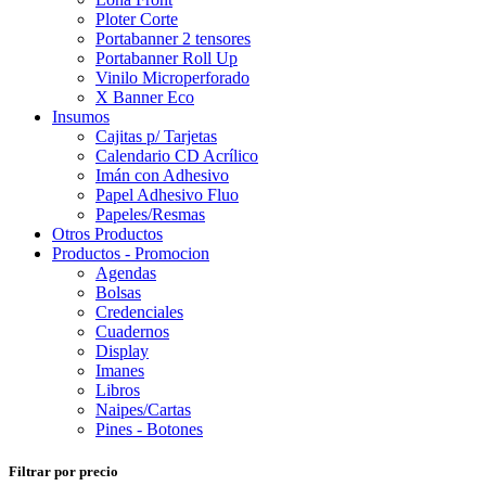
Ploter Corte
Portabanner 2 tensores
Portabanner Roll Up
Vinilo Microperforado
X Banner Eco
Insumos
Cajitas p/ Tarjetas
Calendario CD Acrílico
Imán con Adhesivo
Papel Adhesivo Fluo
Papeles/Resmas
Otros Productos
Productos - Promocion
Agendas
Bolsas
Credenciales
Cuadernos
Display
Imanes
Libros
Naipes/Cartas
Pines - Botones
Filtrar por precio