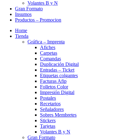
Volantes B y N
Gran Formato
Insumos
Productos – Promocion
Home
Tienda
Gráfica – Imprenta
Afiches
Carpetas
Comandas
Duplicación Digital
Entradas – Ticket
Etiquetas colgantes
Facturas Afip
Folletos Color
Impresión Digital
Postales
Recetarios
Señaladores
Sobres Membretes
Stickers
Tarjetas
Volantes B y N
Gran Formato