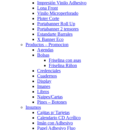
Impresión Vinilo Adhesivo
Lona Front
Vinilo Microperforado
Ploter Corte
Portabanner Roll Up
Portabanner 2 tensores
Estandarte Barrales
X Banner Eco
Productos – Promocion
Agendas
Bolsas
Friselina con asas
Friselina Riñon
Credenciales
Cuadernos
Display
Imanes
Libros
Naipes/Cartas
Pines – Botones
Insumos
Cajitas p/ Tarjetas
Calendario CD Acrílico
Imán con Adhesivo
Papel Adhesivo Fluo