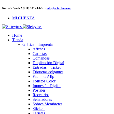
Necesita Ayuda? (011) 4855-6126 -
info@sieteytres.com
MI CUENTA
Home
Tienda
Gráfica – Imprenta
Afiches
Carpetas
Comandas
Duplicación Digital
Entradas – Ticket
Etiquetas colgantes
Facturas Afip
Folletos Color
Impresión Digital
Postales
Recetarios
Señaladores
Sobres Membretes
Stickers
Tarjetas