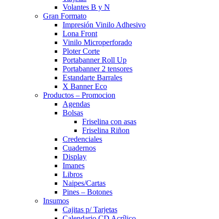
Volantes B y N
Gran Formato
Impresión Vinilo Adhesivo
Lona Front
Vinilo Microperforado
Ploter Corte
Portabanner Roll Up
Portabanner 2 tensores
Estandarte Barrales
X Banner Eco
Productos – Promocion
Agendas
Bolsas
Friselina con asas
Friselina Riñon
Credenciales
Cuadernos
Display
Imanes
Libros
Naipes/Cartas
Pines – Botones
Insumos
Cajitas p/ Tarjetas
Calendario CD Acrílico