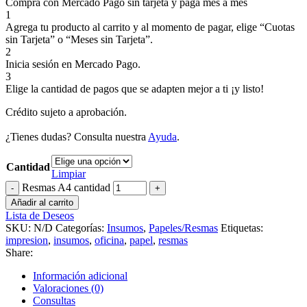
Compra con Mercado Pago sin tarjeta y paga mes a mes
1
Agrega tu producto al carrito y al momento de pagar, elige “Cuotas
sin Tarjeta” o “Meses sin Tarjeta”.
2
Inicia sesión en Mercado Pago.
3
Elige la cantidad de pagos que se adapten mejor a ti ¡y listo!
Crédito sujeto a aprobación.
¿Tienes dudas? Consulta nuestra
Ayuda
.
Cantidad
Limpiar
Resmas A4 cantidad
Añadir al carrito
Lista de Deseos
SKU:
N/D
Categorías:
Insumos
,
Papeles/Resmas
Etiquetas:
impresion
,
insumos
,
oficina
,
papel
,
resmas
Share:
Información adicional
Valoraciones (0)
Consultas