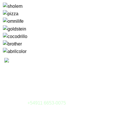
Camargo 323 esq. Julián Alvarez
(1414) Buenos Aires - Argentina
Tel: (011) 4855-6126
Whatsapp:
+54911 6653-0075
E-mail:
tienda@sieteytres.com
MEDIOS DE PAGOS