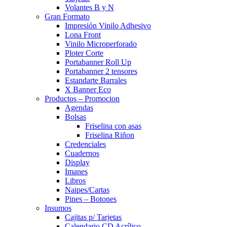
Volantes B y N
Gran Formato
Impresión Vinilo Adhesivo
Lona Front
Vinilo Microperforado
Ploter Corte
Portabanner Roll Up
Portabanner 2 tensores
Estandarte Barrales
X Banner Eco
Productos – Promocion
Agendas
Bolsas
Friselina con asas
Friselina Riñon
Credenciales
Cuadernos
Display
Imanes
Libros
Naipes/Cartas
Pines – Botones
Insumos
Cajitas p/ Tarjetas
Calendario CD Acrílico