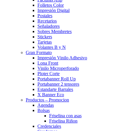
Folletos Color
Impresión Digital
Postales
Recetarios
Señaladores
Sobres Membretes
Stickers
Tarjetas
Volantes B y N
Gran Formato
Impresión Vinilo Adhesivo
Lona Front
Vinilo Microperforado
Ploter Corte
Portabanner Roll Up
Portabanner 2 tensores
Estandarte Barrales
X Banner Eco
Productos – Promocion
Agendas
Bolsas
Friselina con asas
Friselina Riñon
Credenciales