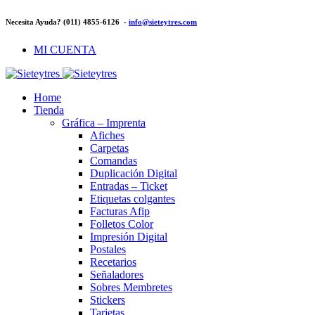
Necesita Ayuda? (011) 4855-6126 -
info@sieteytres.com
MI CUENTA
Home
Tienda
Gráfica – Imprenta
Afiches
Carpetas
Comandas
Duplicación Digital
Entradas – Ticket
Etiquetas colgantes
Facturas Afip
Folletos Color
Impresión Digital
Postales
Recetarios
Señaladores
Sobres Membretes
Stickers
Tarjetas