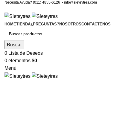
Necesita Ayuda? (011) 4855-6126 -
info@sieteytres.com
HOME
TIENDA
¿PREGUNTAS?
NOSOTROS
CONTACTENOS
Buscar
0
Lista de Deseos
0
elementos
$
0
Menú
Clic para ampliar