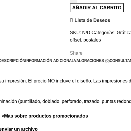
AÑADIR AL CARRITO
Lista de Deseos
SKU:
N/D
Categorías:
Gráfica
offset
,
postales
Share:
DESCRIPCIÓN
INFORMACIÓN ADICIONAL
VALORACIONES (0)
CONSULTA
su impresión. El precio NO incluye el diseño. Las impresiones 
erminación (puntillado, doblado, perforado, trazado, puntas redo
o
>Más sobre productos promocionados
nviar un archivo