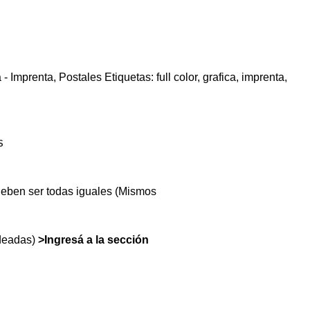
 - Imprenta
,
Postales
Etiquetas:
full color
,
grafica
,
imprenta
,
S
deben ser todas iguales (Mismos
ndeadas)
>Ingresá a la sección