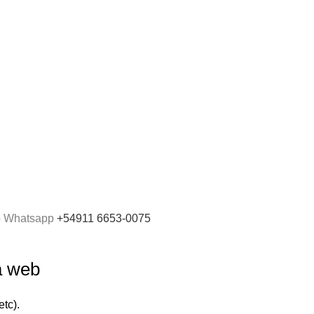
Gráfica - Imprenta
Gran Formato
Productos Promoción
Insumos
ro Whatsapp
+54911 6653-0075
a web
tc).