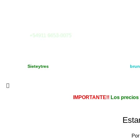
Camargo 323 esq. Julián Alvarez
(1414) Buenos Aires - Argentina
Tel: (011) 4855-6126
Whatsapp:
+54911 6653-0075
E-mail:
tienda@sieteytres.com
Copyright
Media & Gráfica
- 2021 - Design by:
Sieteytres
brun
Todos los derechos reservados. Vea nuestra
Política de Priva
IMPORTANTE!!
Los precios 
Esta
Por