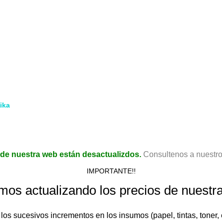
Cómo Comprar
Envíos
Cómo enviar un archivo
Diseño
Terminaciones
Productos Promocionados
ika
cidad.
de nuestra web están desactualizdos.
Consultenos a nuest
IMPORTANTE!!
mos actualizando los precios de nuestr
 los sucesivos incrementos en los insumos (papel, tintas, toner, e