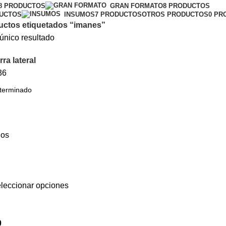
8 PRODUCTOS
GRAN FORMATO
8 PRODUCTOS
DUCTOS
INSUMOS
7 PRODUCTOS
OTROS PRODUCTOS
0 PR
uctos etiquetados “imanes”
único resultado
ra lateral
36
leccionar opciones
0