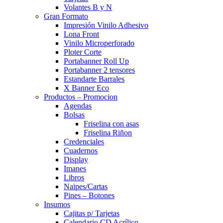
Volantes B y N
Gran Formato
Impresión Vinilo Adhesivo
Lona Front
Vinilo Microperforado
Ploter Corte
Portabanner Roll Up
Portabanner 2 tensores
Estandarte Barrales
X Banner Eco
Productos – Promocion
Agendas
Bolsas
Friselina con asas
Friselina Riñon
Credenciales
Cuadernos
Display
Imanes
Libros
Naipes/Cartas
Pines – Botones
Insumos
Cajitas p/ Tarjetas
Calendario CD Acrílico