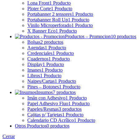
Lona Front
1 Producto
Ploter Corte
1 Producto
Portabanner 2 tensores
1 Producto
Portabanner Roll Up
1 Producto
Vinilo Microperforado
1 Producto
X Banner Eco
1 Producto
Productos – Promocion
10 productos
Bolsas
2 productos
Agendas
1 Producto
Credenciales
1 Producto
Cuadernos
1 Producto
Display
1 Producto
Imanes
1 Producto
Libros
1 Producto
Naipes/Cartas
1 Producto
Pines – Botones
1 Producto
Insumos
7 productos
Imán con Adhesivo
1 Producto
Papel Adhesivo Fluo
1 Producto
Papeles/Resmas
3 productos
Cajitas p/ Tarjetas
1 Producto
Calendario CD Acrílico
1 Producto
Otros Productos
0 productos
Cerrar