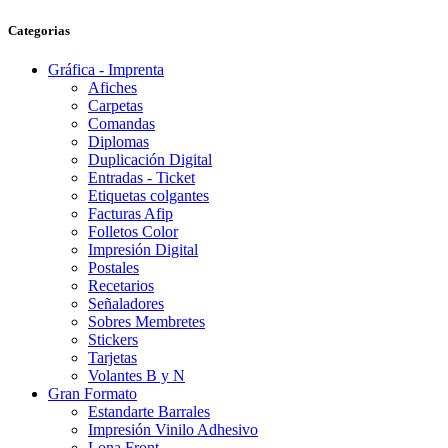
Categorias
Gráfica - Imprenta
Afiches
Carpetas
Comandas
Diplomas
Duplicación Digital
Entradas - Ticket
Etiquetas colgantes
Facturas Afip
Folletos Color
Impresión Digital
Postales
Recetarios
Señaladores
Sobres Membretes
Stickers
Tarjetas
Volantes B y N
Gran Formato
Estandarte Barrales
Impresión Vinilo Adhesivo
Lona Front