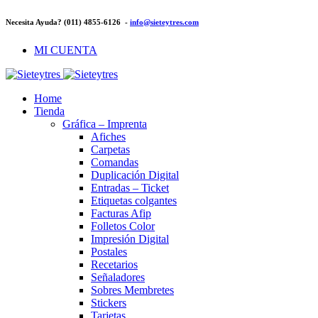
Necesita Ayuda? (011) 4855-6126 -
info@sieteytres.com
MI CUENTA
Home
Tienda
Gráfica – Imprenta
Afiches
Carpetas
Comandas
Duplicación Digital
Entradas – Ticket
Etiquetas colgantes
Facturas Afip
Folletos Color
Impresión Digital
Postales
Recetarios
Señaladores
Sobres Membretes
Stickers
Tarjetas