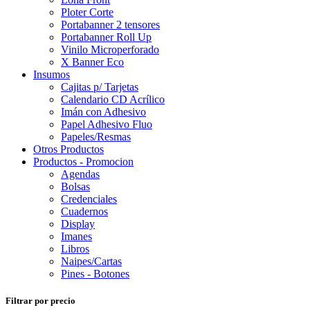
Ploter Corte
Portabanner 2 tensores
Portabanner Roll Up
Vinilo Microperforado
X Banner Eco
Insumos
Cajitas p/ Tarjetas
Calendario CD Acrílico
Imán con Adhesivo
Papel Adhesivo Fluo
Papeles/Resmas
Otros Productos
Productos - Promocion
Agendas
Bolsas
Credenciales
Cuadernos
Display
Imanes
Libros
Naipes/Cartas
Pines - Botones
Filtrar por precio