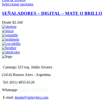
Seleccionar opciones
SEÑALADORES – DIGITAL – MATE O BRILLO
Desde
$
2.160
Camargo 323 esq. Julián Alvarez
(1414) Buenos Aires - Argentina
Tel: (011) 4855-6126
Whatsapp:
+54911 6653-0075
E-mail:
tienda@sieteytres.com