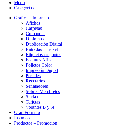
Menú
Categorías
Gráfica – Imprenta
Afiches
Carpetas
Comandas
Diplomas
Duplicación Digital
Entradas – Ticket
Etiquetas colgantes
Facturas Afip
Folletos Color
Impresión Digital
Postales
Recetarios
Señaladores
Sobres Membretes
Stickers
Tarjetas
Volantes B y N
Gran Formato
Insumos
Productos – Promocion