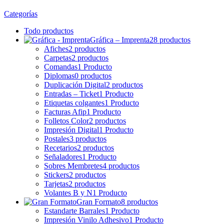
Categorías
Todo
productos
Gráfica – Imprenta
28 productos
Afiches
2 productos
Carpetas
2 productos
Comandas
1 Producto
Diplomas
0 productos
Duplicación Digital
2 productos
Entradas – Ticket
1 Producto
Etiquetas colgantes
1 Producto
Facturas Afip
1 Producto
Folletos Color
2 productos
Impresión Digital
1 Producto
Postales
3 productos
Recetarios
2 productos
Señaladores
1 Producto
Sobres Membretes
4 productos
Stickers
2 productos
Tarjetas
2 productos
Volantes B y N
1 Producto
Gran Formato
8 productos
Estandarte Barrales
1 Producto
Impresión Vinilo Adhesivo
1 Producto