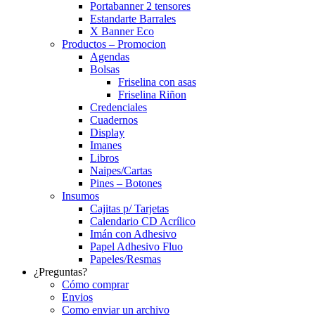
Portabanner 2 tensores
Estandarte Barrales
X Banner Eco
Productos – Promocion
Agendas
Bolsas
Friselina con asas
Friselina Riñon
Credenciales
Cuadernos
Display
Imanes
Libros
Naipes/Cartas
Pines – Botones
Insumos
Cajitas p/ Tarjetas
Calendario CD Acrílico
Imán con Adhesivo
Papel Adhesivo Fluo
Papeles/Resmas
¿Preguntas?
Cómo comprar
Envios
Como enviar un archivo