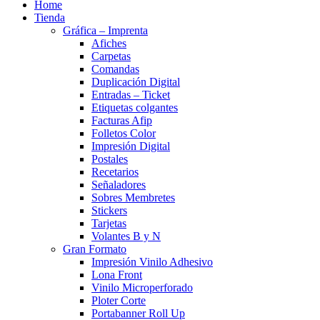
Home
Tienda
Gráfica – Imprenta
Afiches
Carpetas
Comandas
Duplicación Digital
Entradas – Ticket
Etiquetas colgantes
Facturas Afip
Folletos Color
Impresión Digital
Postales
Recetarios
Señaladores
Sobres Membretes
Stickers
Tarjetas
Volantes B y N
Gran Formato
Impresión Vinilo Adhesivo
Lona Front
Vinilo Microperforado
Ploter Corte
Portabanner Roll Up