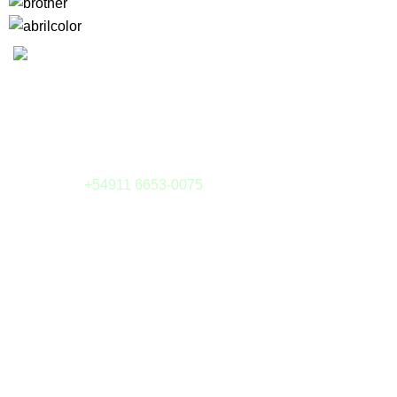
Camargo 323 esq. Julián Alvarez
(1414) Buenos Aires - Argentina
Tel: (011) 4855-6126
Whatsapp:
+54911 6653-0075
E-mail:
tienda@sieteytres.com
MEDIOS DE PAGOS
¿Preguntas?
Cómo Comprar
Envíos