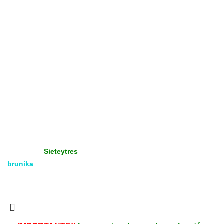
Cómo enviar un archivo
Diseño
Terminaciones
Productos Promocionados
Tienda
Gráfica - Imprenta
Gran Formato
Productos Promoción
Insumos
Copyright
Media & Gráfica
- 2021 - Design by:
Sieteytres
brunika
Todos los derechos reservados. Vea nuestra
Política de
Privacidad.