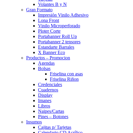
Volantes B y N
Gran Formato
Impresión Vinilo Adhesivo
Lona Front
Vinilo Microperforado
Ploter Corte
Portabanner Roll Up
Portabanner 2 tensores
Estandarte Barrales
X Banner Eco
Productos – Promocion
Agendas
Bolsas
Friselina con asas
Friselina Riñon
Credenciales
Cuadernos
Display
Imanes
Libros
Naipes/Cartas
Pines – Botones
Insumos
Cajitas p/ Tarjetas
Calendario CD Acrílico