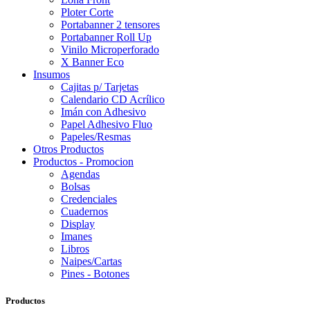
Ploter Corte
Portabanner 2 tensores
Portabanner Roll Up
Vinilo Microperforado
X Banner Eco
Insumos
Cajitas p/ Tarjetas
Calendario CD Acrílico
Imán con Adhesivo
Papel Adhesivo Fluo
Papeles/Resmas
Otros Productos
Productos - Promocion
Agendas
Bolsas
Credenciales
Cuadernos
Display
Imanes
Libros
Naipes/Cartas
Pines - Botones
Productos