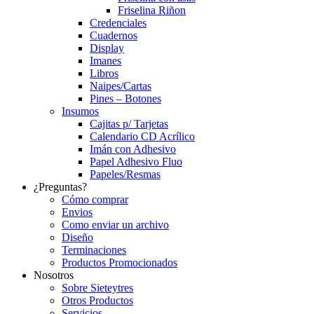
Friselina Riñon
Credenciales
Cuadernos
Display
Imanes
Libros
Naipes/Cartas
Pines – Botones
Insumos
Cajitas p/ Tarjetas
Calendario CD Acrílico
Imán con Adhesivo
Papel Adhesivo Fluo
Papeles/Resmas
¿Preguntas?
Cómo comprar
Envios
Como enviar un archivo
Diseño
Terminaciones
Productos Promocionados
Nosotros
Sobre Sieteytres
Otros Productos
Servicios