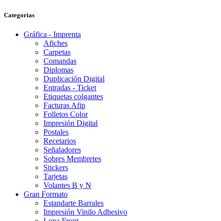
Categorias
Gráfica - Imprenta
Afiches
Carpetas
Comandas
Diplomas
Duplicación Digital
Entradas - Ticket
Etiquetas colgantes
Facturas Afip
Folletos Color
Impresión Digital
Postales
Recetarios
Señaladores
Sobres Membretes
Stickers
Tarjetas
Volantes B y N
Gran Formato
Estandarte Barrales
Impresión Vinilo Adhesivo
Lona Front