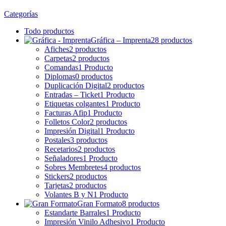
Categorías
Todo
productos
Gráfica – Imprenta
28 productos
Afiches
2 productos
Carpetas
2 productos
Comandas
1 Producto
Diplomas
0 productos
Duplicación Digital
2 productos
Entradas – Ticket
1 Producto
Etiquetas colgantes
1 Producto
Facturas Afip
1 Producto
Folletos Color
2 productos
Impresión Digital
1 Producto
Postales
3 productos
Recetarios
2 productos
Señaladores
1 Producto
Sobres Membretes
4 productos
Stickers
2 productos
Tarjetas
2 productos
Volantes B y N
1 Producto
Gran Formato
8 productos
Estandarte Barrales
1 Producto
Impresión Vinilo Adhesivo
1 Producto