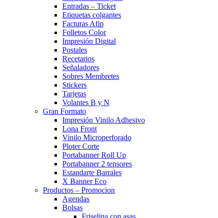
Entradas – Ticket
Etiquetas colgantes
Facturas Afip
Folletos Color
Impresión Digital
Postales
Recetarios
Señaladores
Sobres Membretes
Stickers
Tarjetas
Volantes B y N
Gran Formato
Impresión Vinilo Adhesivo
Lona Front
Vinilo Microperforado
Ploter Corte
Portabanner Roll Up
Portabanner 2 tensores
Estandarte Barrales
X Banner Eco
Productos – Promocion
Agendas
Bolsas
Friselina con asas