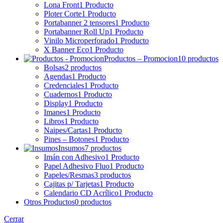
Lona Front
1 Producto
Ploter Corte
1 Producto
Portabanner 2 tensores
1 Producto
Portabanner Roll Up
1 Producto
Vinilo Microperforado
1 Producto
X Banner Eco
1 Producto
Productos – Promocion
10 productos
Bolsas
2 productos
Agendas
1 Producto
Credenciales
1 Producto
Cuadernos
1 Producto
Display
1 Producto
Imanes
1 Producto
Libros
1 Producto
Naipes/Cartas
1 Producto
Pines – Botones
1 Producto
Insumos
7 productos
Imán con Adhesivo
1 Producto
Papel Adhesivo Fluo
1 Producto
Papeles/Resmas
3 productos
Cajitas p/ Tarjetas
1 Producto
Calendario CD Acrílico
1 Producto
Otros Productos
0 productos
Cerrar