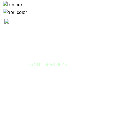
Camargo 323 esq. Julián Alvarez
(1414) Buenos Aires - Argentina
Tel: (011) 4855-6126
Whatsapp:
+54911 6653-0075
E-mail:
tienda@sieteytres.com
MEDIOS DE PAGOS
¿Preguntas?
Cómo Comprar
Envíos