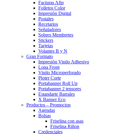
Facturas Afip
Folletos Color
Impresión Digital
Postales
Recetarios
Señaladores
Sobres Membretes
Stickers
Tarjetas
Volantes B y N
Gran Formato
Impresión Vinilo Adhesivo
Lona Front
Vinilo Microperforado
Ploter Corte
Portabanner Roll Up
Portabanner 2 tensores
Estandarte Barrales
X Banner Eco
Productos – Promocion
Agendas
Bolsas
Friselina con asas
Friselina Riñon
Credenciales