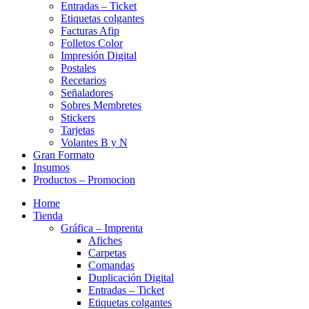
Entradas – Ticket
Etiquetas colgantes
Facturas Afip
Folletos Color
Impresión Digital
Postales
Recetarios
Señaladores
Sobres Membretes
Stickers
Tarjetas
Volantes B y N
Gran Formato
Insumos
Productos – Promocion
Home
Tienda
Gráfica – Imprenta
Afiches
Carpetas
Comandas
Duplicación Digital
Entradas – Ticket
Etiquetas colgantes