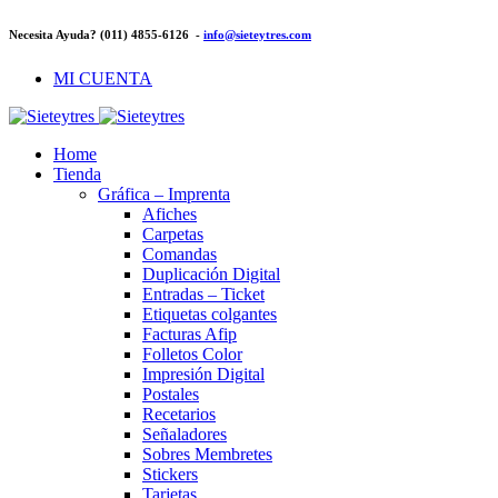
Necesita Ayuda? (011) 4855-6126 -
info@sieteytres.com
MI CUENTA
Home
Tienda
Gráfica – Imprenta
Afiches
Carpetas
Comandas
Duplicación Digital
Entradas – Ticket
Etiquetas colgantes
Facturas Afip
Folletos Color
Impresión Digital
Postales
Recetarios
Señaladores
Sobres Membretes
Stickers
Tarjetas