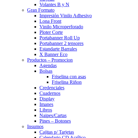
Volantes B y N
Gran Formato
Impresión Vinilo Adhesivo
Lona Front
Vinilo Microperforado
Ploter Corte
Portabanner Roll Up
Portabanner 2 tensores
Estandarte Barrales
X Banner Eco
Productos – Promocion
Agendas
Bolsas
Friselina con asas
Friselina Riñon
Credenciales
Cuadernos
Display
Imanes
Libros
Naipes/Cartas
Pines – Botones
Insumos
Cajitas p/ Tarjetas
Calendario CD Acrílico