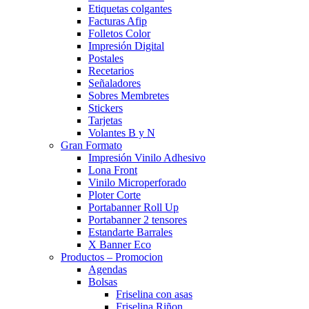
Etiquetas colgantes
Facturas Afip
Folletos Color
Impresión Digital
Postales
Recetarios
Señaladores
Sobres Membretes
Stickers
Tarjetas
Volantes B y N
Gran Formato
Impresión Vinilo Adhesivo
Lona Front
Vinilo Microperforado
Ploter Corte
Portabanner Roll Up
Portabanner 2 tensores
Estandarte Barrales
X Banner Eco
Productos – Promocion
Agendas
Bolsas
Friselina con asas
Friselina Riñon