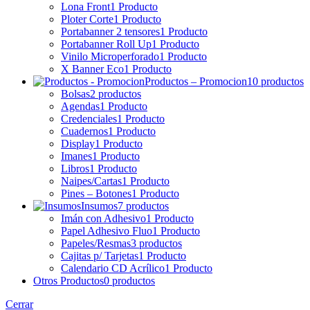
Lona Front
1 Producto
Ploter Corte
1 Producto
Portabanner 2 tensores
1 Producto
Portabanner Roll Up
1 Producto
Vinilo Microperforado
1 Producto
X Banner Eco
1 Producto
Productos – Promocion
10 productos
Bolsas
2 productos
Agendas
1 Producto
Credenciales
1 Producto
Cuadernos
1 Producto
Display
1 Producto
Imanes
1 Producto
Libros
1 Producto
Naipes/Cartas
1 Producto
Pines – Botones
1 Producto
Insumos
7 productos
Imán con Adhesivo
1 Producto
Papel Adhesivo Fluo
1 Producto
Papeles/Resmas
3 productos
Cajitas p/ Tarjetas
1 Producto
Calendario CD Acrílico
1 Producto
Otros Productos
0 productos
Cerrar