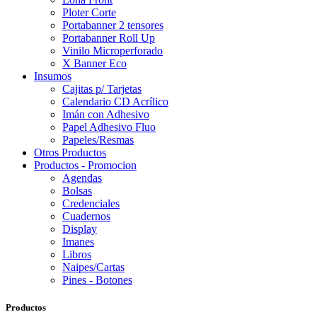
Ploter Corte
Portabanner 2 tensores
Portabanner Roll Up
Vinilo Microperforado
X Banner Eco
Insumos
Cajitas p/ Tarjetas
Calendario CD Acrílico
Imán con Adhesivo
Papel Adhesivo Fluo
Papeles/Resmas
Otros Productos
Productos - Promocion
Agendas
Bolsas
Credenciales
Cuadernos
Display
Imanes
Libros
Naipes/Cartas
Pines - Botones
Productos