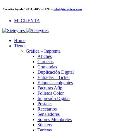
Necesita Ayuda? (011) 4855-6126 -
info@sieteytres.com
MI CUENTA
Home
Tienda
Gráfica – Imprenta
Afiches
Carpetas
Comandas
Duplicación Digital
Entradas – Ticket
Etiquetas colgantes
Facturas Afip
Folletos Color
Impresión Digital
Postales
Recetarios
Señaladores
Sobres Membretes
Stickers
Tarjetas