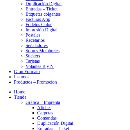
Duplicación Digital
Entradas – Ticket
Etiquetas colgantes
Facturas Afip
Folletos Color
Impresión Digital
Postales
Recetarios
Señaladores
Sobres Membretes
Stickers
Tarjetas
Volantes B y N
Gran Formato
Insumos
Productos – Promocion
Home
Tienda
Gráfica – Imprenta
Afiches
Carpetas
Comandas
Duplicación Digital
Entradas – Ticket