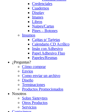
Credenciales
Cuadernos
Display
Imanes
Libros
Naipes/Cartas
Pines – Botones
Insumos
Cajitas p/ Tarjetas
Calendario CD Acrílico
Imán con Adhesivo
Papel Adhesivo Fluo
Papeles/Resmas
¿Preguntas?
Cómo comprar
Envios
Como enviar un archivo
Diseño
Terminaciones
Productos Promocionados
Nosotros
Sobre Sieteytres
Otros Productos
Servicios
Contactenos