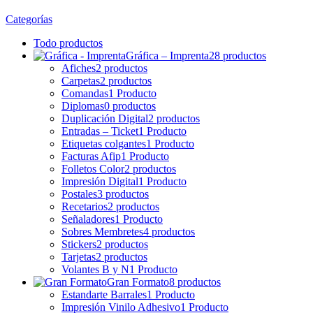
Categorías
Todo
productos
Gráfica – Imprenta
28 productos
Afiches
2 productos
Carpetas
2 productos
Comandas
1 Producto
Diplomas
0 productos
Duplicación Digital
2 productos
Entradas – Ticket
1 Producto
Etiquetas colgantes
1 Producto
Facturas Afip
1 Producto
Folletos Color
2 productos
Impresión Digital
1 Producto
Postales
3 productos
Recetarios
2 productos
Señaladores
1 Producto
Sobres Membretes
4 productos
Stickers
2 productos
Tarjetas
2 productos
Volantes B y N
1 Producto
Gran Formato
8 productos
Estandarte Barrales
1 Producto
Impresión Vinilo Adhesivo
1 Producto