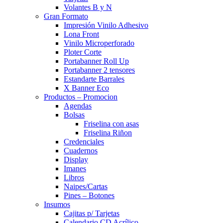
Volantes B y N
Gran Formato
Impresión Vinilo Adhesivo
Lona Front
Vinilo Microperforado
Ploter Corte
Portabanner Roll Up
Portabanner 2 tensores
Estandarte Barrales
X Banner Eco
Productos – Promocion
Agendas
Bolsas
Friselina con asas
Friselina Riñon
Credenciales
Cuadernos
Display
Imanes
Libros
Naipes/Cartas
Pines – Botones
Insumos
Cajitas p/ Tarjetas
Calendario CD Acrílico