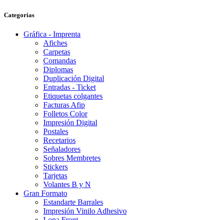
Categorias
Gráfica - Imprenta
Afiches
Carpetas
Comandas
Diplomas
Duplicación Digital
Entradas - Ticket
Etiquetas colgantes
Facturas Afip
Folletos Color
Impresión Digital
Postales
Recetarios
Señaladores
Sobres Membretes
Stickers
Tarjetas
Volantes B y N
Gran Formato
Estandarte Barrales
Impresión Vinilo Adhesivo
Lona Front