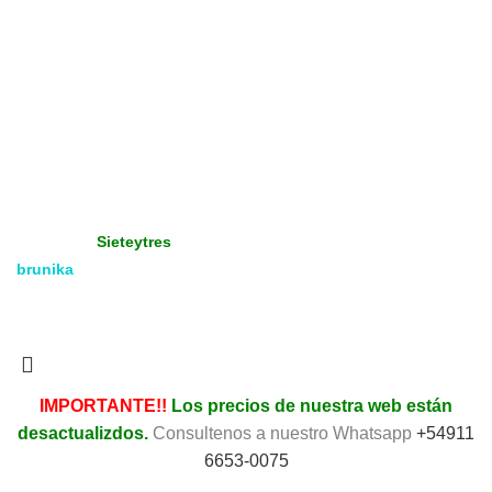
Productos Promocionados
Tienda
Gráfica - Imprenta
Gran Formato
Productos Promoción
Insumos
Copyright
Media & Gráfica
- 2021 - Design by:
Sieteytres
brunika
Todos los derechos reservados. Vea nuestra
Política de
Privacidad.
IMPORTANTE!!
Los precios de nuestra web están
desactualizdos.
Consultenos a nuestro Whatsapp
+54911
6653-0075