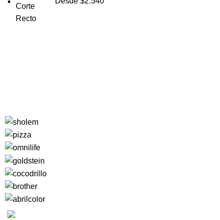
Desde
$
2.540