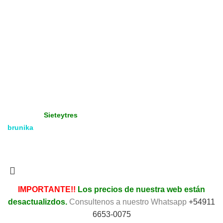
Productos Promocionados
Tienda
Gráfica - Imprenta
Gran Formato
Productos Promoción
Insumos
Copyright
Media & Gráfica
- 2021 - Design by:
Sieteytres
brunika
Todos los derechos reservados. Vea nuestra
Política de
Privacidad.
IMPORTANTE!!
Los precios de nuestra web están
desactualizdos.
Consultenos a nuestro Whatsapp
+54911
6653-0075