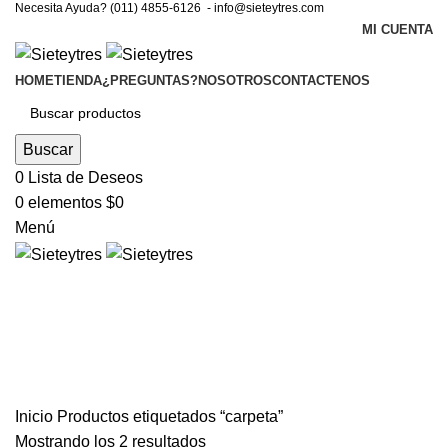
Necesita Ayuda? (011) 4855-6126 -
info@sieteytres.com
MI CUENTA
HOME
TIENDA
¿PREGUNTAS?
NOSOTROS
CONTACTENOS
Buscar
0
Lista de Deseos
0
elementos
$
0
Menú
carpeta
Categorías
Inicio
Productos etiquetados “carpeta”
Mostrando los 2 resultados