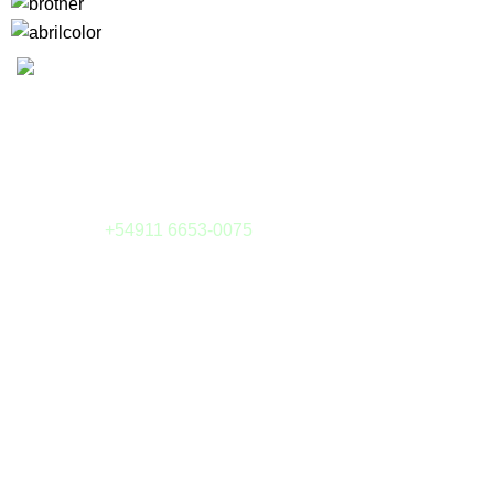
Camargo 323 esq. Julián Alvarez
(1414) Buenos Aires - Argentina
Tel: (011) 4855-6126
Whatsapp:
+54911 6653-0075
E-mail:
tienda@sieteytres.com
MEDIOS DE PAGOS
¿Preguntas?
Cómo Comprar
Envíos