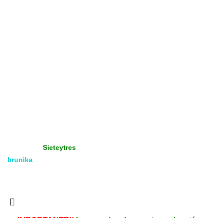
Cómo enviar un archivo
Diseño
Terminaciones
Productos Promocionados
Tienda
Gráfica - Imprenta
Gran Formato
Productos Promoción
Insumos
Copyright
Media & Gráfica
- 2021 - Design by:
Sieteytres
brunika
Todos los derechos reservados. Vea nuestra
Política de
Privacidad.