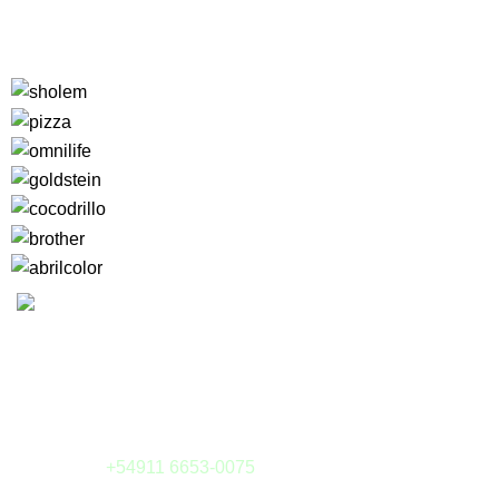
Camargo 323 esq. Julián Alvarez
(1414) Buenos Aires - Argentina
Tel: (011) 4855-6126
Whatsapp:
+54911 6653-0075