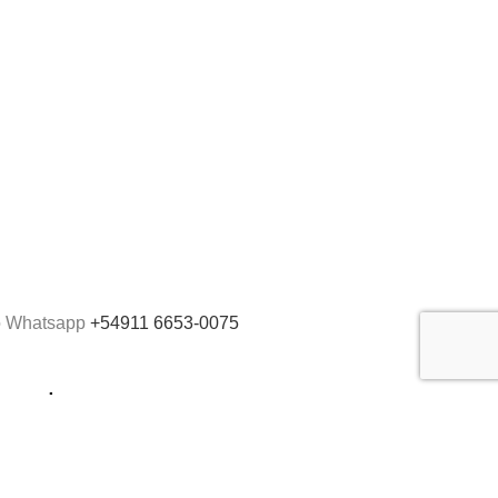
Gran Formato
Productos Promoción
Insumos
ro Whatsapp
+54911 6653-0075
a web
tc).