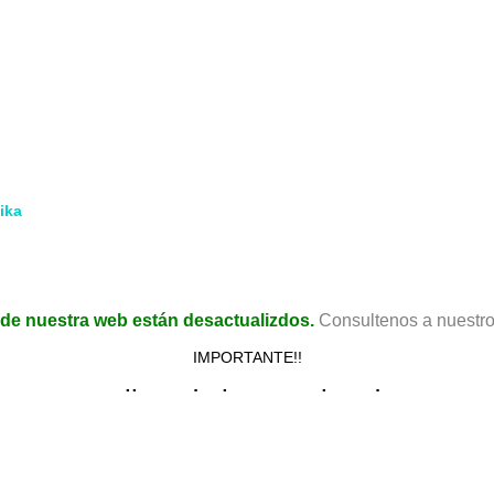
Envíos
Cómo enviar un archivo
Diseño
Terminaciones
Productos Promocionados
ika
cidad.
de nuestra web están desactualizdos.
Consultenos a nuest
IMPORTANTE!!
mos actualizando los precios de nuestr
 los sucesivos incrementos en los insumos (papel, tintas, toner, e