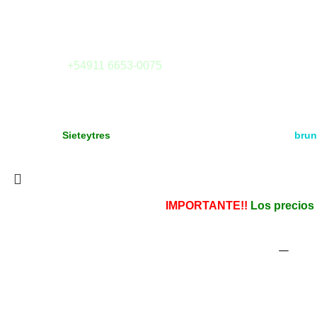
(1414) Buenos Aires - Argentina
Tel: (011) 4855-6126
Whatsapp:
+54911 6653-0075
E-mail:
tienda@sieteytres.com
Copyright
Media & Gráfica
- 2021 - Design by:
Sieteytres
brun
Todos los derechos reservados. Vea nuestra
Política de Priva
IMPORTANTE!!
Los precios 
Esta
Por